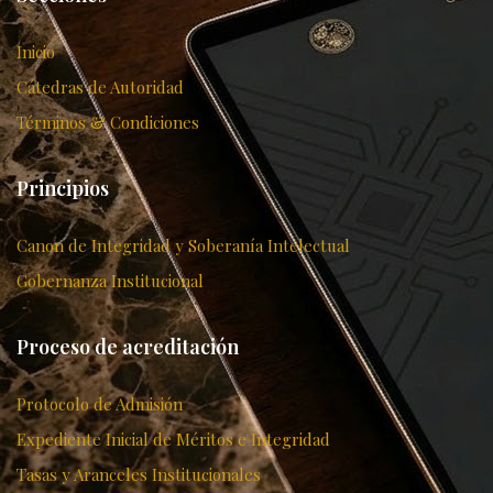
Inicio
Cátedras de Autoridad
Términos & Condiciones
Principios
Canon de Integridad y Soberanía Intelectual
Gobernanza Institucional
Proceso de acreditación
Protocolo de Admisión
Expediente Inicial de Méritos e Integridad
Tasas y Aranceles Institucionales