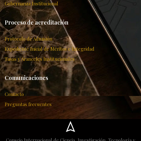
Gobernanza Institucional
Proceso de acreditación
Protocolo de Admisión
Expediente Inicial de Méritos e Integridad
Tasas y Aranceles Institucionales
Comunicaciones
Contacto
Preguntas frecuentes
Consejo Internacional de Ciencia, Investigación, Tecnología y